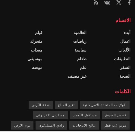
الاقسام
أبدء
العالمية
فيلم
اعمال
رياضات
متحرك
الألعاب
سياسة
معدات
التطبيقات
طعام
موسيقى
السفر
علم
موضه
الصحة
غير مصنف
الكلمات
الولايات المتحدة الامريكانية
تغير المناخ
شقة الأرض
قصص السوق
مستقبل الأخبار
مسلسل تلفزيونى
موتو غب قطر
نتائج الانتخابات
وادي السيليكون
يوم الارض