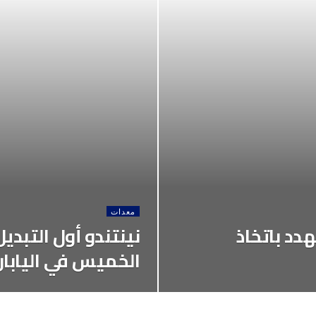
معدات
دد باتخاذ
نينتندو أول التبد
الخميس في اليابان