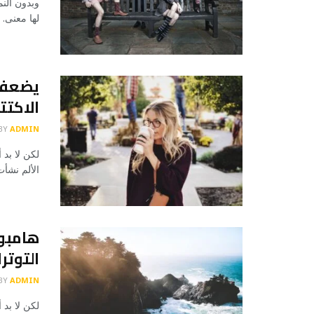
وبدون النم
لها معنى. 
يضعف 
الاكتت
BY
ADMIN
لكن لا بد 
الألم نشأ
هامبور
التوتر
BY
ADMIN
لكن لا بد 