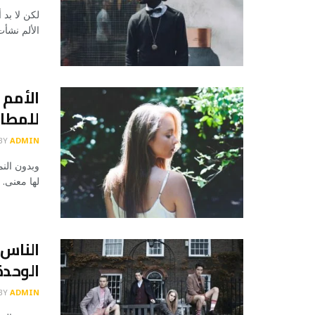
لكن لا بد 
الألم نشأ
الأمم 
للمطا
BY
ADMIN
وبدون النم
لها معنى. 
الناس 
الوحدة
BY
ADMIN