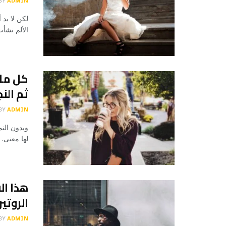
BY
ADMIN
لكن لا بد 
الألم نشأ
كل ما 
ثم النج
BY
ADMIN
وبدون النم
لها معنى. 
هذا ال
الروتي
BY
ADMIN