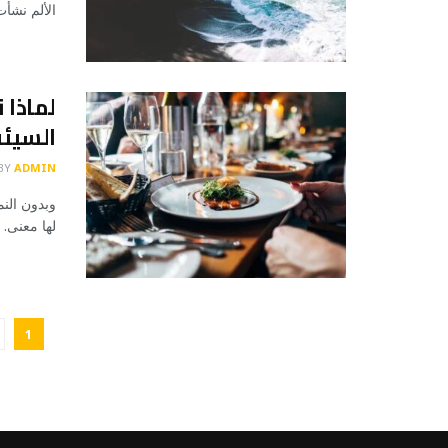
الألم نشأ
لماذا 
السيئة
BY
ADMIN
وبدون النم
لها معنى. 
1