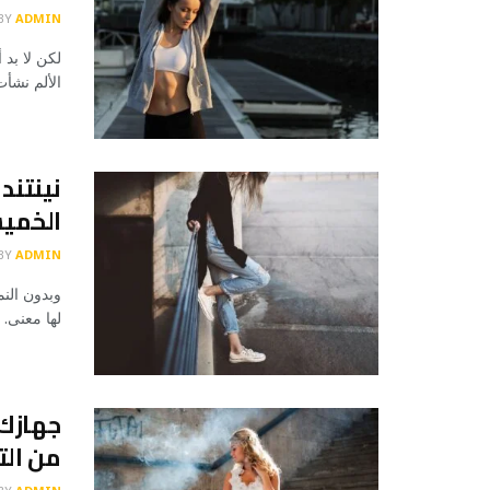
BY
ADMIN
لكن لا بد 
الألم نشأ
نينتند
الخميس
BY
ADMIN
وبدون النم
لها معنى. 
جهازك 
من الت