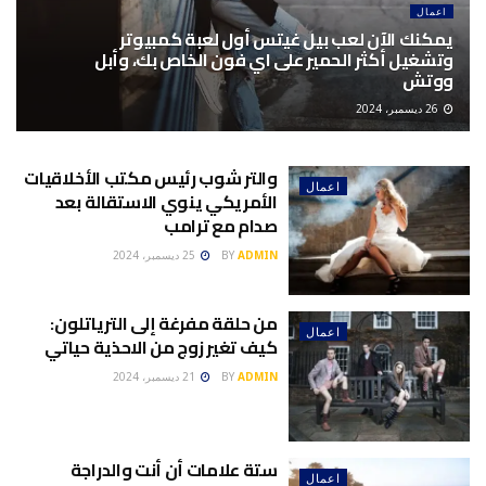
اعمال
يمكنك الآن لعب بيل غيتس أول لعبة كمبيوتر
وتشغيل أكثر الحمير على اي فون الخاص بك، وأبل
ووتش
26 ديسمبر، 2024
والتر شوب رئيس مكتب الأخلاقيات
اعمال
الأمريكي ينوي الاستقالة بعد
صدام مع ترامب
ADMIN
BY
25 ديسمبر، 2024
من حلقة مفرغة إلى الترياتلون:
اعمال
كيف تغير زوج من الاحذية حياتي
ADMIN
BY
21 ديسمبر، 2024
ستة علامات أن أنت والدراجة
اعمال