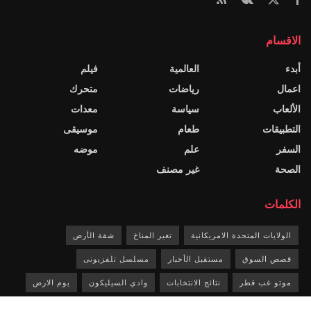
الاقسام
أبدء
العالمية
فيلم
اعمال
رياضات
متحرك
الألعاب
سياسة
معدات
التطبيقات
طعام
موسيقى
السفر
علم
موضه
الصحة
غير مصنف
الكلمات
الولايات المتحدة الامريكانية
تغير المناخ
شقة الأرض
قصص السوق
مستقبل الأخبار
مسلسل تلفزيونى
موتو غب قطر
نتائج الانتخابات
وادي السيليكون
يوم الارض