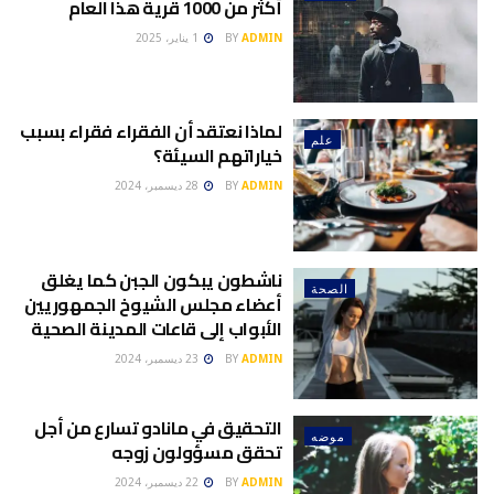
أكثر من 1000 قرية هذا العام
ADMIN
BY
1 يناير، 2025
لماذا نعتقد أن الفقراء فقراء بسبب
علم
خياراتهم السيئة؟
ADMIN
BY
28 ديسمبر، 2024
ناشطون يبكون الجبن كما يغلق
الصحة
أعضاء مجلس الشيوخ الجمهوريين
الأبواب إلى قاعات المدينة الصحية
ADMIN
BY
23 ديسمبر، 2024
التحقيق في مانادو تسارع من أجل
موضه
تحقق مسؤولون زوجه
ADMIN
BY
22 ديسمبر، 2024