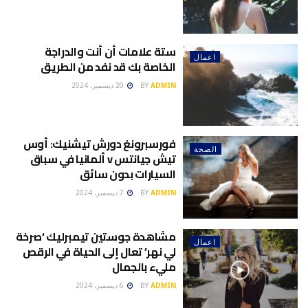
ستة علامات أن أنت والدراجة
اعمال
الخاصة بك قد نفد من الطريق
ADMIN
BY
20 ديسمبر، 2024
فورسبرونغ دورش تيشنيك: أوس
الصحة
تيش جيانتس v ألمانيا في سباق
السيارات بدون سائق
ADMIN
BY
7 ديسمبر، 2024
مشاهدة جوستين تيمبرليك ‘صرخة
اعمال
لي نهر’ تعال إلى الحياة في الرقص
مليء بالجمال
ADMIN
BY
6 ديسمبر، 2024