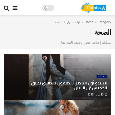
Category
Home
لايف ستايل
الصحة
الصحة
يمكنك إضافة بعض وصف الفئة هنا.
معدات
نينتندو أول التبديل يتدفقون التطبيق تطلق
الخميس في اليابان
13 يناير، 2025