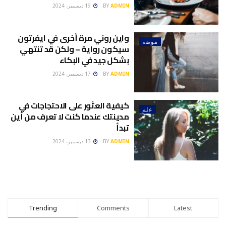
ADMIN
BY
19 ديسمبر، 2024
واين روني مرة أخرى في ايفرتون
موضه
سيكون رواية – ولكن قد تنتهي
بشكل جيد في البكاء
ADMIN
BY
17 ديسمبر، 2024
كيفية العثور على الاحتجاجات في
علم
مدينتك عندما كنت لا تعرف من أين
تبدأ
ADMIN
BY
13 ديسمبر، 2024
Trending
Comments
Latest