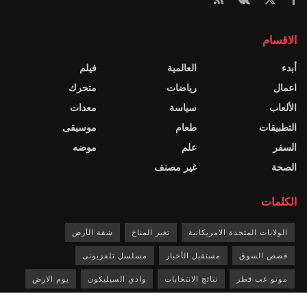
الاقسام
أبدء
العالمية
فيلم
اعمال
رياضات
متحرك
الألعاب
سياسة
معدات
التطبيقات
طعام
موسيقى
السفر
علم
موضه
الصحة
غير مصنف
الكلمات
الولايات المتحدة الامريكانية
تغير المناخ
شقة الأرض
قصص السوق
مستقبل الأخبار
مسلسل تلفزيونى
موتو غب قطر
نتائج الانتخابات
وادي السيليكون
يوم الارض