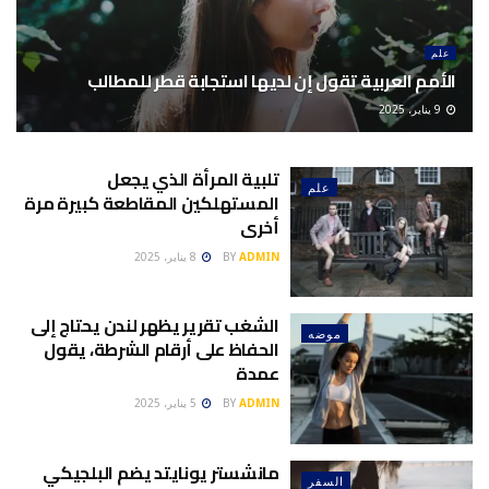
علم
الأمم العربية تقول إن لديها استجابة قطر للمطالب
9 يناير، 2025
تلبية المرأة الذي يجعل
علم
المستهلكين المقاطعة كبيرة مرة
أخرى
ADMIN
BY
8 يناير، 2025
الشغب تقرير يظهر لندن يحتاج إلى
موضه
الحفاظ على أرقام الشرطة، يقول
عمدة
ADMIN
BY
5 يناير، 2025
مانشستر يونايتد يضم البلجيكي
السفر