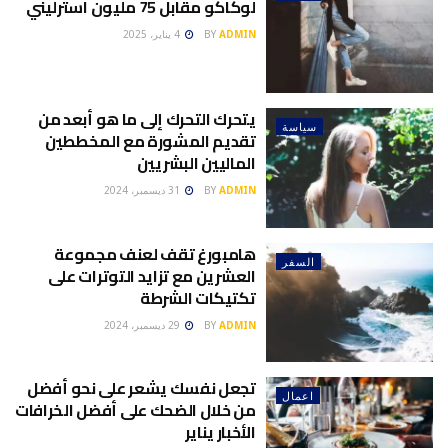
لوكاكو مقابل 75 مليون استرليني
ADMIN
BY
4 يناير، 2025
يتحرك التحرك إلى ما هو أبعد من
سياسة
تقديم المشورة مع المخططين
الماليين البشريين
ADMIN
BY
31 ديسمبر، 2024
هامبورغ تقف لعنف مجموعة
السفر
العشرين مع تزايد التوترات على
تكتيكات الشرطة
ADMIN
BY
29 ديسمبر، 2024
تجعل نفسك يشعر على نحو أفضل
اعمال
من خلال الضحك على أفضل الخرافات
الأخبار يناير