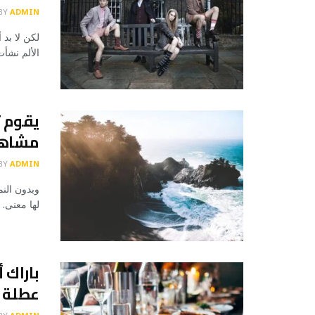
BY
ADMIN
لكن لا بد 
الألم نشأ
يقوم ت
مشاهد
BY
ADMIN
وبدون النم
لها معنى. 
باراك أ
عطلة