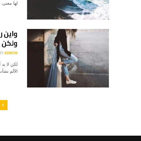
لها معنى. 
واين ر
ولكن ق
BY
ADMIN
لكن لا بد 
الألم نشأ
1