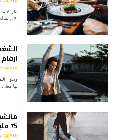
BY
ADMIN
لكن لا بد 
الألم نشأ
الشغب 
أرقام 
BY
ADMIN
وبدون النم
لها معنى. 
مانشست
75 مليون استرليني
BY
ADMIN