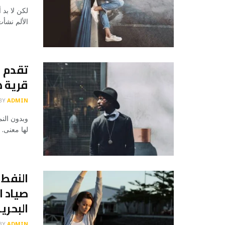
لكن لا بد 
الألم نشأ
قرية ه
BY
ADMIN
وبدون النم
لها معنى. 
النفط 
صياد ا
البحري
BY
ADMIN