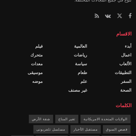
الاقسام
أبدء
العالمية
فيلم
اعمال
رياضات
متحرك
الألعاب
سياسة
معدات
التطبيقات
طعام
موسيقى
السفر
علم
موضه
الصحة
غير مصنف
الكلمات
الولايات المتحدة الامريكانية
تغير المناخ
شقة الأرض
قصص السوق
مستقبل الأخبار
مسلسل تلفزيونى