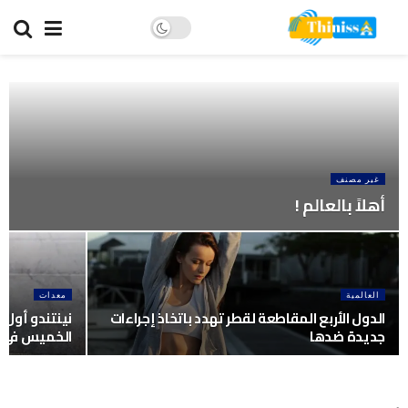
غير مصنف
أهلاً بالعالم !
العالمية
معدات
الدول الأربع المقاطعة لقطر تهدد باتخاذ إجراءات
نينتندو أول 
جديدة ضدها
الخميس في ال