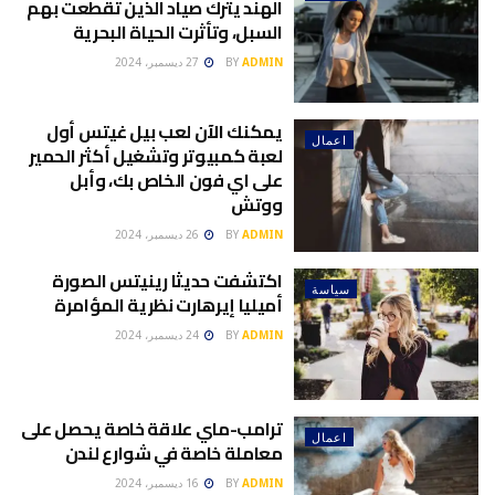
الهند يترك صياد الذين تقطعت بهم
السبل، وتأثرت الحياة البحرية
ADMIN
BY
27 ديسمبر، 2024
يمكنك الآن لعب بيل غيتس أول
اعمال
لعبة كمبيوتر وتشغيل أكثر الحمير
على اي فون الخاص بك، وأبل
ووتش
ADMIN
BY
26 ديسمبر، 2024
اكتشفت حديثا رينيتس الصورة
سياسة
أميليا إيرهارت نظرية المؤامرة
ADMIN
BY
24 ديسمبر، 2024
ترامب-ماي علاقة خاصة يحصل على
اعمال
معاملة خاصة في شوارع لندن
ADMIN
BY
16 ديسمبر، 2024