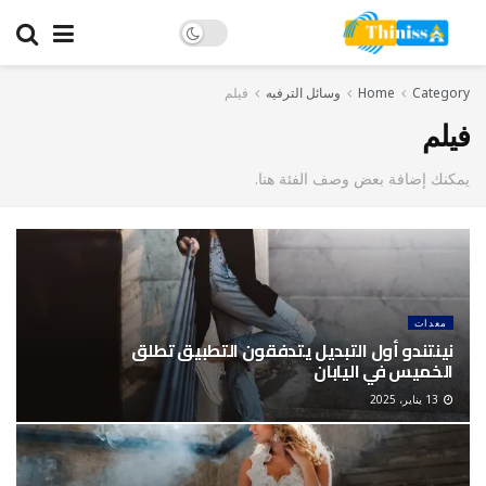
Category
Home
وسائل الترفيه
فيلم
فيلم
يمكنك إضافة بعض وصف الفئة هنا.
معدات
نينتندو أول التبديل يتدفقون التطبيق تطلق
الخميس في اليابان
13 يناير، 2025