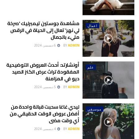
مشاهدة جوستين تيمبرليك ‘صرخة
اعمال
لي نهر’ تعال إلى الحياة في الرقص
مليء بالجمال
ADMIN
BY
6 ديسمبر، 2024
أونشارتد: أحدث العروض التوضيحية
علم
المفقودة تراث عرض الكنز الصيد
ديو في المزامنة
ADMIN
BY
5 ديسمبر، 2024
ليدي غاغا سحبت قبالة واحدة من
موسيقى
أفضل عروض الوقت الحقيقي من
أي وقت مضى
ADMIN
BY
4 ديسمبر، 2024