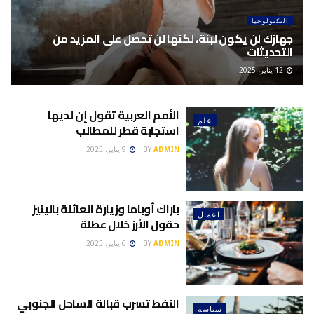
التكنولوجيا
جهازك لن يكون لبنة، لكنها لن تحصل على المزيد من
التحديثات
12 يناير، 2025
الأمم العربية تقول إن لديها
علم
استجابة قطر للمطالب
ADMIN
BY
9 يناير، 2025
باراك أوباما وزيارة العائلة بالينيز
اعمال
حقول الأرز خلال عطلة
ADMIN
BY
6 يناير، 2025
النفط تسرب قبالة الساحل الجنوبي
سياسة