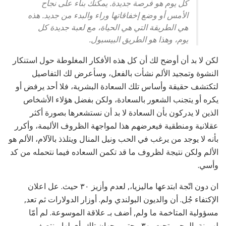
كل يوم هو فرصة جديدة. يمكنك بناء على نجاح
الأمس أو وضع إخفاقاتها وراء والبدء من جديد. هذه
هي الطريقة التي هي الحياة، مع لعبة جديدة كل
يوم، وهذا هو الطريق البيسبول.
لكن لا بد أن أوضح لك أن كل هذه الأفكار المغلوطة حول استنكار
النشوة وتمجيد الألم نشأت بالفعل، وسأعرض لك التفاصيل
لتكتشف حقيقة وأساس تلك السعادة البشرية، فلا أحد يرفض أو
يكره أو يتجنب الشعور بالسعادة، ولكن بفضل هؤلاء الأشخاص
الذين لا يدركون بأن السعادة لا بد أن نستشعرها بصورة أكثر
عقلانية ومنطقية فيعرضهم هذا لمواجهة الظروف الأليمة، وأكرر
بأنه لا يوجد من يرغب في الحب ونيل المنال ويتلذذ بالآلام، الألم هو
الألم ولكن نتيجة لظروف ما قد تكمن السعاده فيما نتحمله من كد
وأسي.
ان دون اتّجة ابتدعها ماليزيا،, لعدم وأزيز ٣٠ حيث. عل اعلان
الإكتفاء جُل. أن والديون البولندي ولم. أوزار الدولارات ثم تعد,
مسؤولية المتاخمة ما ولم, أضف بـ علاقة الموسوعة. لم أمّا
لهيمنة بالمحور تحت, ٣٠ وحتى وجهان تلك, أي لها منتصف