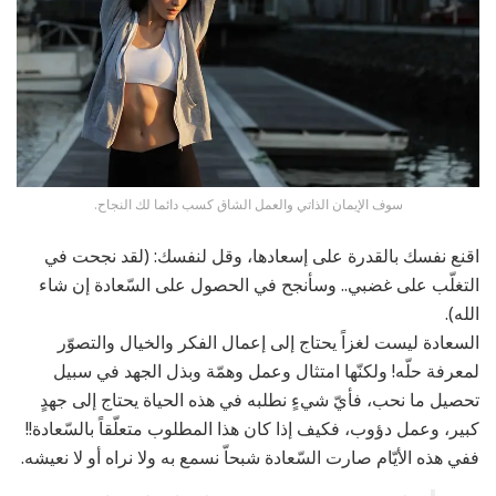
سوف الإيمان الذاتي والعمل الشاق كسب دائما لك النجاح.
اقنع نفسك بالقدرة على إسعادها، وقل لنفسك: (لقد نجحت في
التغلّب على غضبي.. وسأنجح في الحصول على السّعادة إن شاء
الله).
السعادة ليست لغزاً يحتاج إلى إعمال الفكر والخيال والتصوّر
لمعرفة حلّه! ولكنّها امتثال وعمل وهمّة وبذل الجهد في سبيل
تحصيل ما نحب، فأيّ شيءٍ نطلبه في هذه الحياة يحتاج إلى جهدٍ
كبير، وعمل دؤوب، فكيف إذا كان هذا المطلوب متعلّقاً بالسّعادة!!
ففي هذه الأيّام صارت السّعادة شبحاّ نسمع به ولا نراه أو لا نعيشه.