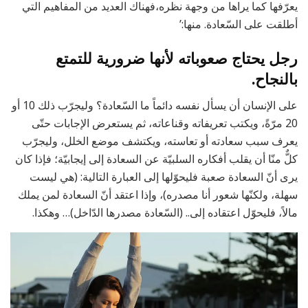
يعرّفها كما يراها من وجهة نظره،فهناك العديد من المفاهيم التي
أطلقت على السّعادة. منها:’
رجل يحتاج صعوباته لأنها ضرورية للتمتع
بالنجاح.
على الإنسان أن يسأل نفسه دائماً ما السّعادة؟ وليجرّب ذلك 10 أو
20 مرّةً، ويكتب تعريفاته وقناعاته، ثم يستعرض الإجابات حتّى
يعرف سبب سعادته أو تعاسته، ويكتشف موضع الخلل، وليجرّب
كلٌّ منّا أن يقلب أفكاره السلبيّة عن السعادة إلى إيجابيّة؛ فإذا كان
يرى أنّ السعادة صعبة فليحوّلها إلى العبارة التالية: (هي ليست
سهلة، ولكنّها شعور أنا مصدره)، وإذا اعتقد أنّ السعادة لمن يملك
مالاً، فليحوّل اعتقاده إلى.. (السّعادة مصدرها الدّاخل)… وهكذا.