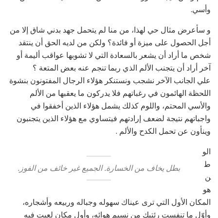
وأسي.
و سأعرض مثال حي لهذا، من منا لم يتحمل جهد بدني شاق إلا من
أجل الحصول على ميزة أو فائدة؟ ولكن من لديه الحق أن ينتقد
شخص ما أراد أن يشعر بالسعادة التي لا تشوبها عواقب أليمة أو
آخر أراد أن يتجنب الألم الذي ربما تنجم عنه بعض المتعة ؟
علي الجانب الآخر نشجب ونستنكر هؤلاء الرجال المفتونون بنشوة
اللحظة الهائمون في رغباتهم فلا يدركون ما يعقبها من الألم
والأسي المحتم، واللوم كذلك يشمل هؤلاء الذين أخفقوا في
واجباتهم نتيجة لضعف إرادتهم فيتساوي مع هؤلاء الذين يتجنبون
وينأون عن تحمل الكدح والألم .
الو
ط
بطل يخاف من الخسارة. الجميع غير خائف من الفوز.
ن
هو
المكان الأول التي ترى عيناك سهوله وجباله وربيعه وأشجاره،
وأوّل ما تنفست رئتيك من نسيم هوائه، وأول مكان لعبت فيه