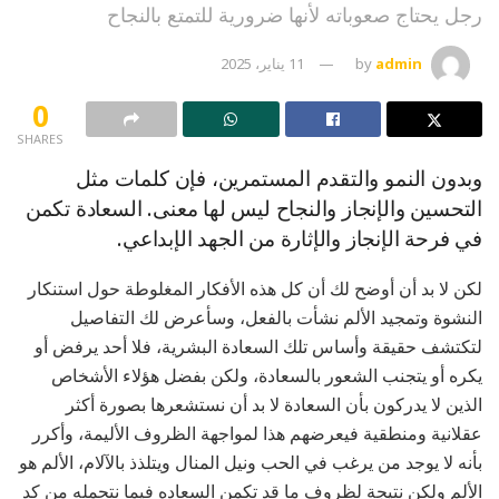
رجل يحتاج صعوباته لأنها ضرورية للتمتع بالنجاح
admin
by
11 يناير، 2025
0
SHARES
وبدون النمو والتقدم المستمرين، فإن كلمات مثل
التحسين والإنجاز والنجاح ليس لها معنى. السعادة تكمن
في فرحة الإنجاز والإثارة من الجهد الإبداعي.
لكن لا بد أن أوضح لك أن كل هذه الأفكار المغلوطة حول استنكار
النشوة وتمجيد الألم نشأت بالفعل، وسأعرض لك التفاصيل
لتكتشف حقيقة وأساس تلك السعادة البشرية، فلا أحد يرفض أو
يكره أو يتجنب الشعور بالسعادة، ولكن بفضل هؤلاء الأشخاص
الذين لا يدركون بأن السعادة لا بد أن نستشعرها بصورة أكثر
عقلانية ومنطقية فيعرضهم هذا لمواجهة الظروف الأليمة، وأكرر
بأنه لا يوجد من يرغب في الحب ونيل المنال ويتلذذ بالآلام، الألم هو
الألم ولكن نتيجة لظروف ما قد تكمن السعاده فيما نتحمله من كد