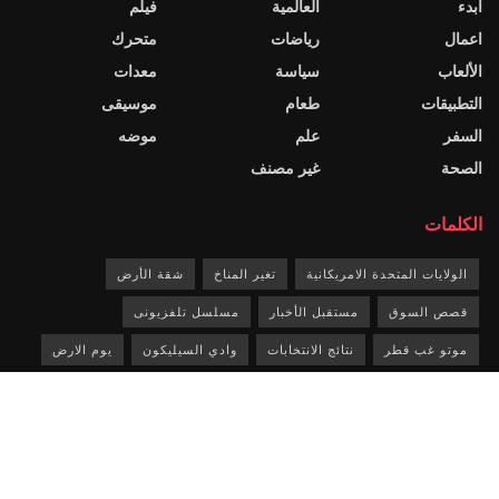
أبدء
العالمية
فيلم
اعمال
رياضات
متحرك
الألعاب
سياسة
معدات
التطبيقات
طعام
موسيقى
السفر
علم
موضه
الصحة
غير مصنف
الكلمات
الولايات المتحدة الامريكانية
تغير المناخ
شقة الأرض
قصص السوق
مستقبل الأخبار
مسلسل تلفزيونى
موتو غب قطر
نتائج الانتخابات
وادي السيليكون
يوم الارض
© 2017
ي الأخبار
- قسط وورد الأخبار، مجلة ومدونة وورد الموضوع.