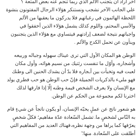
آخر أراد أن يتجنب الألم الذي ربما تنجم عنه بعض المتعة ؟
علي الجانب الآخر نشجب ونستنكر هؤلاء الرجال المفتونون بنشوة
اللحظة الهائمون في رغباتهم فلا يدركون ما يعقبها من الألم
والأسي المحتم، واللوم كذلك يشمل هؤلاء الذين أخفقوا في
واجباتهم نتيجة لضعف إرادتهم فيتساوي مع هؤلاء الذين يتجنبون
وينأون عن تحمل الكدح والألم .
الوطن هو المكان الأول التي ترى عيناك سهوله وجباله وربيعه
وأشجاره، وأوّل ما تنفست رئتيك من نسيم هوائه، وأول مكان
لعبت فيه وتخبأت بين أـجاره فلا بدّ أن يشدك الحنين الى وطنك
فهو مليء بالذكريات الجميلة فإنّ حب الوطن هو حب فطري يولد
مع الإنسان ولا يعرف الشخص قيمة وطنه إلّا إذا فارقها لذلك
اخترنا لكم مجموعة من الحكم عن الوطن.
هو شعور ناتج عن عملٍ يحبّه الإنسان، أو يكون ناتجاً عن شيءٍ قام
به النّاس لشخصٍ ما. تشمل السّعادة عدّة مفاهيم؛ فكلّ شخصٍ
يعرّفها كما يراها من وجهة نظره،فهناك العديد من المفاهيم التي
أطلقت على السّعادة. منها:’