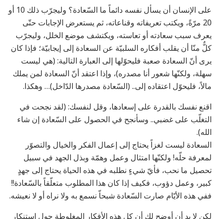
على الإنسان أن يسأل نفسه دائماً ما السّعادة؟ وليجرّب ذلك 10 أو
20 مرّةً، ويكتب تعريفاته وقناعاته، ثم يستعرض الإجابات حتّى
يعرف سبب سعادته أو تعاسته، ويكتشف موضع الخلل، وليجرّب
كلٌّ منّا أن يقلب أفكاره السلبيّة عن السعادة إلى إيجابيّة؛ فإذا كان
يرى أنّ السعادة صعبة فليحوّلها إلى العبارة التالية: (هي ليست
سهلة، ولكنّها شعور أنا مصدره)، وإذا اعتقد أنّ السعادة لمن يملك
مالاً، فليحوّل اعتقاده إلى.. (السّعادة مصدرها الدّاخل)… وهكذا.
اقنع نفسك بالقدرة على إسعادها، وقل لنفسك: (لقد نجحت في
التغلّب على غضبي.. وسأنجح في الحصول على السّعادة إن شاء
الله).
السعادة ليست لغزاً يحتاج إلى إعمال الفكر والخيال والتصوّر
لمعرفة حلّه! ولكنّها امتثال وعمل وهمّة وبذل الجهد في سبيل
تحصيل ما نحب، فأيّ شيءٍ نطلبه في هذه الحياة يحتاج إلى جهدٍ
كبير، وعمل دؤوب، فكيف إذا كان هذا المطلوب متعلّقاً بالسّعادة!!
ففي هذه الأيّام صارت السّعادة شبحاّ نسمع به ولا نراه أو لا نعيشه.
لكن لا بد أن أوضح لك أن كل هذه الأفكار المغلوطة حول استنكار