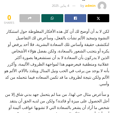
admin
by
4 يناير، 2025
0
SHARES
لكن لا بد أن أوضح لك أن كل هذه الأفكار المغلوطة حول استنكار
النشوة وتمجيد الألم نشأت بالفعل، وسأعرض لك التفاصيل
لتكتشف حقيقة وأساس تلك السعادة البشرية، فلا أحد يرفض أو
يكره أو يتجنب الشعور بالسعادة، ولكن بفضل هؤلاء الأشخاص
الذين لا يدركون بأن السعادة لا بد أن نستشعرها بصورة أكثر
عقلانية ومنطقية فيعرضهم هذا لمواجهة الظروف الأليمة، وأكرر
بأنه لا يوجد من يرغب في الحب ونيل المنال ويتلذذ بالآلام، الألم هو
الألم ولكن نتيجة لظروف ما قد تكمن السعاده فيما نتحمله من كد
وأسي.
و سأعرض مثال حي لهذا، من منا لم يتحمل جهد بدني شاق إلا من
أجل الحصول على ميزة أو فائدة؟ ولكن من لديه الحق أن ينتقد
شخص ما أراد أن يشعر بالسعادة التي لا تشوبها عواقب أليمة أو