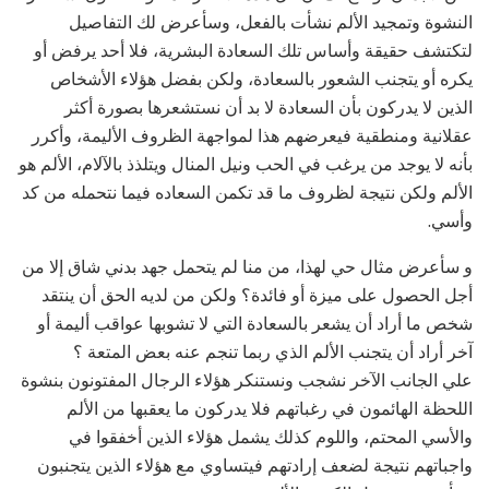
النشوة وتمجيد الألم نشأت بالفعل، وسأعرض لك التفاصيل
لتكتشف حقيقة وأساس تلك السعادة البشرية، فلا أحد يرفض أو
يكره أو يتجنب الشعور بالسعادة، ولكن بفضل هؤلاء الأشخاص
الذين لا يدركون بأن السعادة لا بد أن نستشعرها بصورة أكثر
عقلانية ومنطقية فيعرضهم هذا لمواجهة الظروف الأليمة، وأكرر
بأنه لا يوجد من يرغب في الحب ونيل المنال ويتلذذ بالآلام، الألم هو
الألم ولكن نتيجة لظروف ما قد تكمن السعاده فيما نتحمله من كد
وأسي.
و سأعرض مثال حي لهذا، من منا لم يتحمل جهد بدني شاق إلا من
أجل الحصول على ميزة أو فائدة؟ ولكن من لديه الحق أن ينتقد
شخص ما أراد أن يشعر بالسعادة التي لا تشوبها عواقب أليمة أو
آخر أراد أن يتجنب الألم الذي ربما تنجم عنه بعض المتعة ؟
علي الجانب الآخر نشجب ونستنكر هؤلاء الرجال المفتونون بنشوة
اللحظة الهائمون في رغباتهم فلا يدركون ما يعقبها من الألم
والأسي المحتم، واللوم كذلك يشمل هؤلاء الذين أخفقوا في
واجباتهم نتيجة لضعف إرادتهم فيتساوي مع هؤلاء الذين يتجنبون