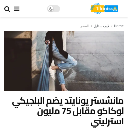
Home
لايف ستايل
السفر
مانشستر يونايتد يضم البلجيكي
لوكاكو مقابل 75 مليون
استرليني