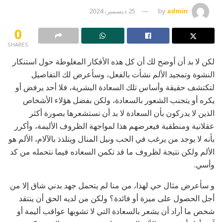
admin
by
25 ديسمبر، 2024
0
SHARES
لكن لا بد أن أوضح لك أن كل هذه الأفكار المغلوطة حول استنكار
النشوة وتمجيد الألم نشأت بالفعل، وسأعرض لك التفاصيل
لتكتشف حقيقة وأساس تلك السعادة البشرية، فلا أحد يرفض أو
يكره أو يتجنب الشعور بالسعادة، ولكن بفضل هؤلاء الأشخاص
الذين لا يدركون بأن السعادة لا بد أن نستشعرها بصورة أكثر
عقلانية ومنطقية فيعرضهم هذا لمواجهة الظروف الأليمة، وأكرر
بأنه لا يوجد من يرغب في الحب ونيل المنال ويتلذذ بالآلام، الألم هو
الألم ولكن نتيجة لظروف ما قد تكمن السعاده فيما نتحمله من كد
وأسي.
و سأعرض مثال حي لهذا، من منا لم يتحمل جهد بدني شاق إلا من
أجل الحصول على ميزة أو فائدة؟ ولكن من لديه الحق أن ينتقد
شخص ما أراد أن يشعر بالسعادة التي لا تشوبها عواقب أليمة أو