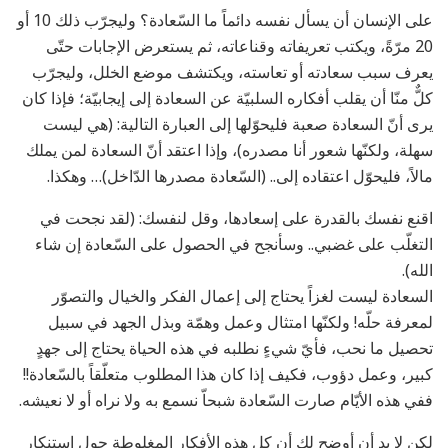
على الإنسان أن يسأل نفسه دائماً ما السّعادة؟ وليجرّب ذلك 10 أو
20 مرّةً، ويكتب تعريفاته وقناعاته، ثم يستعرض الإجابات حتّى
يعرف سبب سعادته أو تعاسته، ويكتشف موضع الخلل، وليجرّب
كلٌّ منّا أن يقلب أفكاره السلبيّة عن السعادة إلى إيجابيّة؛ فإذا كان
يرى أنّ السعادة صعبة فليحوّلها إلى العبارة التالية: (هي ليست
سهلة، ولكنّها شعور أنا مصدره)، وإذا اعتقد أنّ السعادة لمن يملك
مالاً، فليحوّل اعتقاده إلى.. (السّعادة مصدرها الدّاخل)… وهكذا.
اقنع نفسك بالقدرة على إسعادها، وقل لنفسك: (لقد نجحت في
التغلّب على غضبي.. وسأنجح في الحصول على السّعادة إن شاء
الله).
السعادة ليست لغزاً يحتاج إلى إعمال الفكر والخيال والتصوّر
لمعرفة حلّه! ولكنّها امتثال وعمل وهمّة وبذل الجهد في سبيل
تحصيل ما نحب، فأيّ شيءٍ نطلبه في هذه الحياة يحتاج إلى جهدٍ
كبير، وعمل دؤوب، فكيف إذا كان هذا المطلوب متعلّقاً بالسّعادة!!
ففي هذه الأيّام صارت السّعادة شبحاّ نسمع به ولا نراه أو لا نعيشه.
لكن لا بد أن أوضح لك أن كل هذه الأفكار المغلوطة حول استنكار