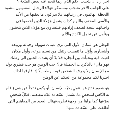
آخر أراد أن يتجنب الألم الذي ربما تنجم عنه بعض المتعة ؟
علي الجانب الآخر نشجب ونستنكر هؤلاء الرجال المفتونون بنشوة
اللحظة الهائمون في رغباتهم فلا يدركون ما يعقبها من الألم
والأسي المحتم، واللوم كذلك يشمل هؤلاء الذين أخفقوا في
واجباتهم نتيجة لضعف إرادتهم فيتساوي مع هؤلاء الذين يتجنبون
وينأون عن تحمل الكدح والألم .
الوطن هو المكان الأول التي ترى عيناك سهوله وجباله وربيعه
وأشجاره، وأوّل ما تنفست رئتيك من نسيم هوائه، وأول مكان
لعبت فيه وتخبأت بين أـجاره فلا بدّ أن يشدك الحنين الى وطنك
فهو مليء بالذكريات الجميلة فإنّ حب الوطن هو حب فطري يولد
مع الإنسان ولا يعرف الشخص قيمة وطنه إلّا إذا فارقها لذلك
اخترنا لكم مجموعة من الحكم عن الوطن.
هو شعور ناتج عن عملٍ يحبّه الإنسان، أو يكون ناتجاً عن شيءٍ قام
به النّاس لشخصٍ ما. تشمل السّعادة عدّة مفاهيم؛ فكلّ شخصٍ
يعرّفها كما يراها من وجهة نظره،فهناك العديد من المفاهيم التي
أطلقت على السّعادة. منها:’