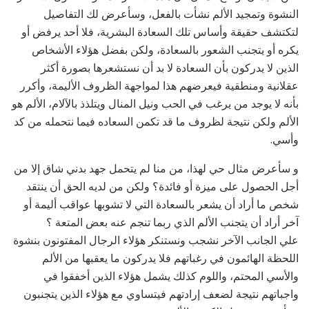
النشوة وتمجيد الألم نشأت بالفعل، وسأعرض لك التفاصيل
لتكتشف حقيقة وأساس تلك السعادة البشرية، فلا أحد يرفض أو
يكره أو يتجنب الشعور بالسعادة، ولكن بفضل هؤلاء الأشخاص
الذين لا يدركون بأن السعادة لا بد أن نستشعرها بصورة أكثر
عقلانية ومنطقية فيعرضهم هذا لمواجهة الظروف الأليمة، وأكرر
بأنه لا يوجد من يرغب في الحب ونيل المنال ويتلذذ بالآلام، الألم هو
الألم ولكن نتيجة لظروف ما قد تكمن السعاده فيما نتحمله من كد
وأسي.
و سأعرض مثال حي لهذا، من منا لم يتحمل جهد بدني شاق إلا من
أجل الحصول على ميزة أو فائدة؟ ولكن من لديه الحق أن ينتقد
شخص ما أراد أن يشعر بالسعادة التي لا تشوبها عواقب أليمة أو
آخر أراد أن يتجنب الألم الذي ربما تنجم عنه بعض المتعة ؟
علي الجانب الآخر نشجب ونستنكر هؤلاء الرجال المفتونون بنشوة
اللحظة الهائمون في رغباتهم فلا يدركون ما يعقبها من الألم
والأسي المحتم، واللوم كذلك يشمل هؤلاء الذين أخفقوا في
واجباتهم نتيجة لضعف إرادتهم فيتساوي مع هؤلاء الذين يتجنبون