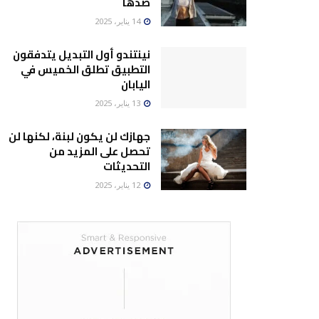
ضدها
14 يناير، 2025
نينتندو أول التبديل يتدفقون
التطبيق تطلق الخميس في
اليابان
13 يناير، 2025
جهازك لن يكون لبنة، لكنها لن
تحصل على المزيد من
التحديثات
12 يناير، 2025