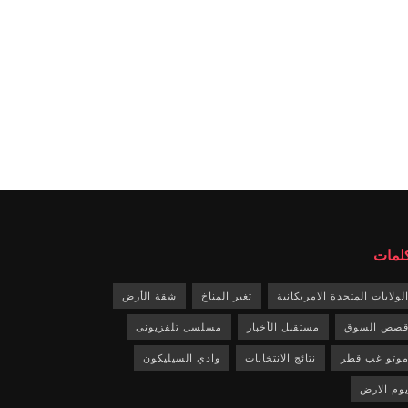
كلمات
لولايات المتحدة الامريكانية
تغير المناخ
شقة الأرض
صص السوق
مستقبل الأخبار
مسلسل تلفزيونى
وتو غب قطر
نتائج الانتخابات
وادي السيليكون
وم الارض